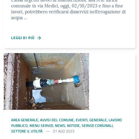
Causa urgenti lavori di manutenzione alla rete idrica
comunale in via Medici, oggi, 02/10/2023 e fino a fine
lavori, potrebbero verificarsi disservizi nell’erogazione di
acqua …
LEGGI DI PIÙ
AREA GENERALE
,
AVVISI DEL COMUNE
,
EVENTI
,
GENERALE
,
LAVORO
PUBBLICO
,
MENU SERVIZI
,
NEWS
,
NOTIZIE
,
SERVIZI COMUNALI
,
SETTORE V
,
UTILITÀ
31 AGO 2023