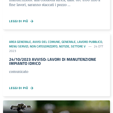
manutenzione alla condotta idrica, dalle ore 8.00 fino a
fine lavori, saranno staccati i pozzo …
LEGGI DI PIÙ
AREA GENERALE
,
AVVISI DEL COMUNE
,
GENERALE
,
LAVORO PUBBLICO
,
MENU SERVIZI
,
NON CATEGORIZZATO
,
NOTIZIE
,
SETTORE V
24 OTT
2023
24/10/2023 AVVISO: LAVORI DI MANUTENZIONE
IMPIANTO IDRICO
comunicato
LEGGI DI PIÙ