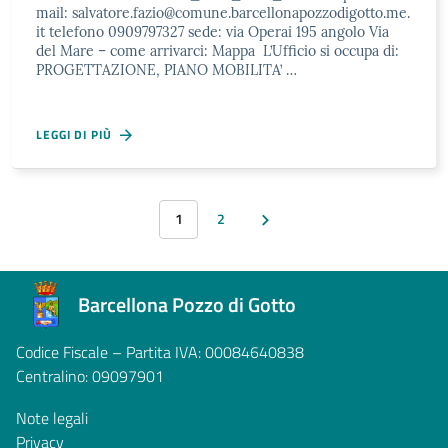
mail: salvatore.fazio@comune.barcellonapozzodigotto.me.
it telefono 0909797327 sede: via Operai 195 angolo Via
del Mare – come arrivarci: Mappa L’Ufficio si occupa di:
PROGETTAZIONE, PIANO MOBILITA’ …
LEGGI DI PIÙ
1
2
Barcellona Pozzo di Gotto
Codice Fiscale – Partita IVA: 00084640838
Centralino: 09097901
Note legali
Privacy