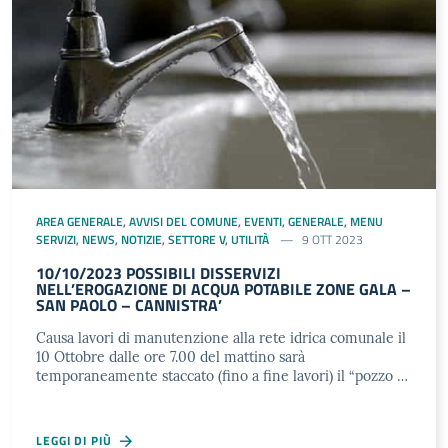
AREA GENERALE
,
AVVISI DEL COMUNE
,
EVENTI
,
GENERALE
,
MENU
SERVIZI
,
NEWS
,
NOTIZIE
,
SETTORE V
,
UTILITÀ
9 OTT 2023
10/10/2023 POSSIBILI DISSERVIZI
NELL’EROGAZIONE DI ACQUA POTABILE ZONE GALA –
SAN PAOLO – CANNISTRA’
Causa lavori di manutenzione alla rete idrica comunale il
10 Ottobre dalle ore 7.00 del mattino sarà
temporaneamente staccato (fino a fine lavori) il “pozzo …
LEGGI DI PIÙ