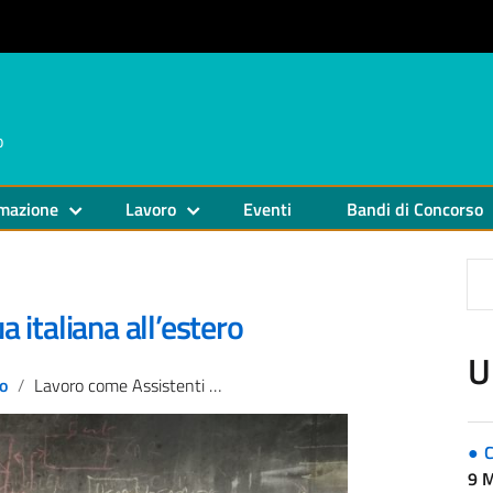
o
mazione
Lavoro
Eventi
Bandi di Concorso
 italiana all’estero
U
o
Lavoro come Assistenti di lingua italiana all’estero
C
9 