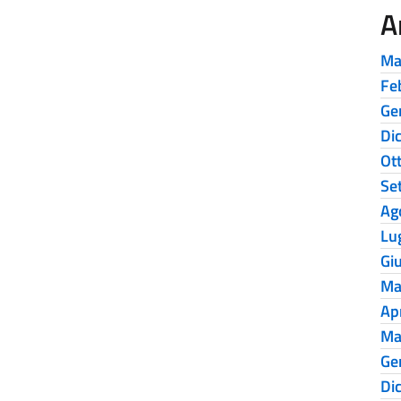
A
Ma
Fe
Ge
Di
Ot
Se
Ag
Lu
Gi
Ma
Ap
Ma
Ge
Di