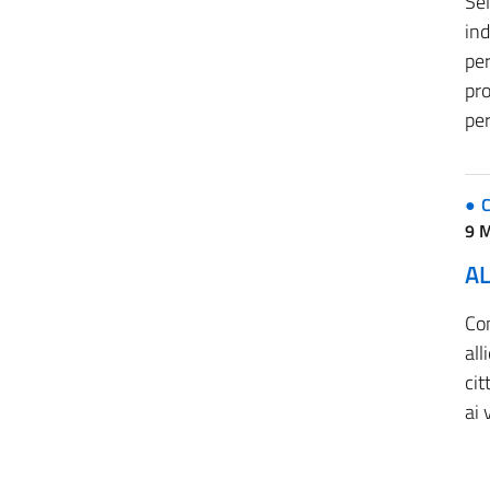
Se
ind
per
pro
per
C
9 
AL
Co
all
cit
ai 