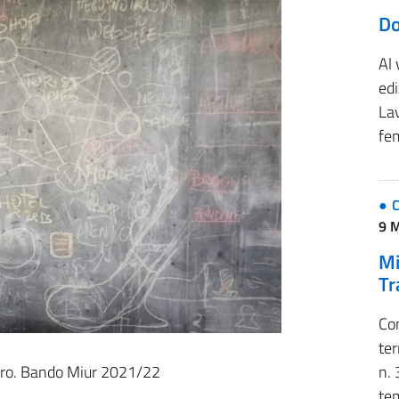
Do
Al 
ed
Lav
fe
C
9 
Mi
Tr
Con
ter
n. 
stero. Bando Miur 2021/22
te