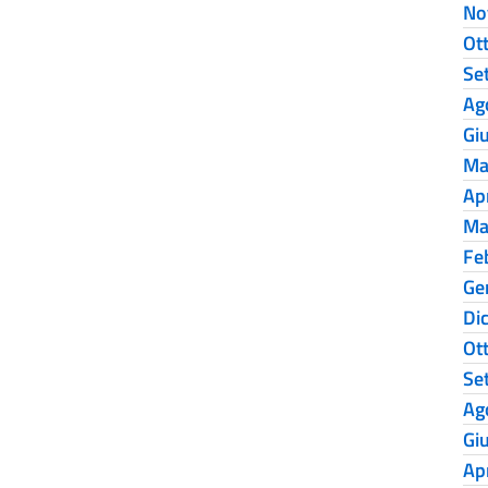
No
Ot
Se
Ag
Gi
Ma
Ap
Ma
Fe
Ge
Di
Ot
Se
Ag
Gi
Ap