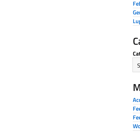
Fe
Ge
Lu
C
Ca
M
Ac
Fe
Fe
Wo