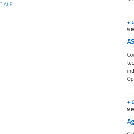
ICIALE
C
9 
A
Con
tec
ind
Ope
C
9 
Ag