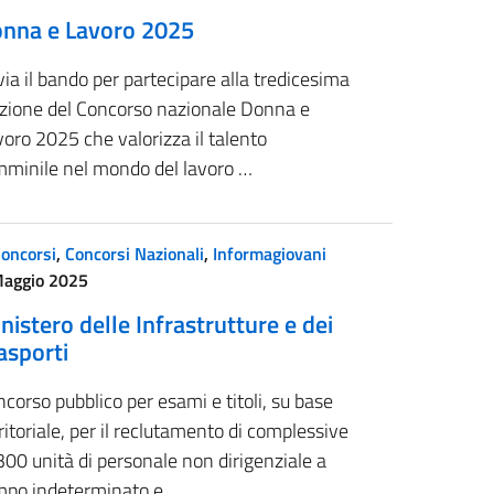
nna e Lavoro 2025
via il bando per partecipare alla tredicesima
izione del Concorso nazionale Donna e
oro 2025 che valorizza il talento
mminile nel mondo del lavoro …
oncorsi
,
Concorsi Nazionali
,
Informagiovani
Maggio 2025
nistero delle Infrastrutture e dei
asporti
corso pubblico per esami e titoli, su base
ritoriale, per il reclutamento di complessive
300 unità di personale non dirigenziale a
mpo indeterminato e …