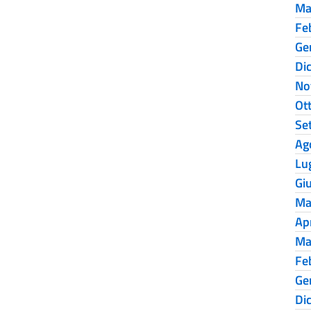
Ma
Fe
Ge
Di
No
Ot
Se
Ag
Lu
Gi
Ma
Ap
Ma
Fe
Ge
Di