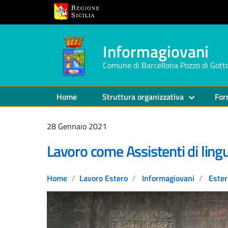
Informagiovani
Comune di Barcellona Pozzo di Gott
Home
Struttura organizzativa
For
28 Gennaio 2021
Lavoro come Assistenti di lingua
Home
Lavoro Estero
Informagiovani
Ester