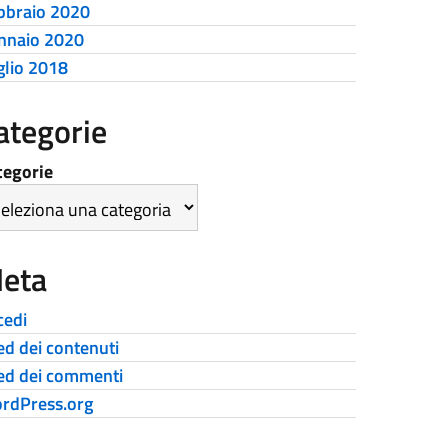
bbraio 2020
nnaio 2020
glio 2018
ategorie
tegorie
eta
cedi
ed dei contenuti
ed dei commenti
rdPress.org