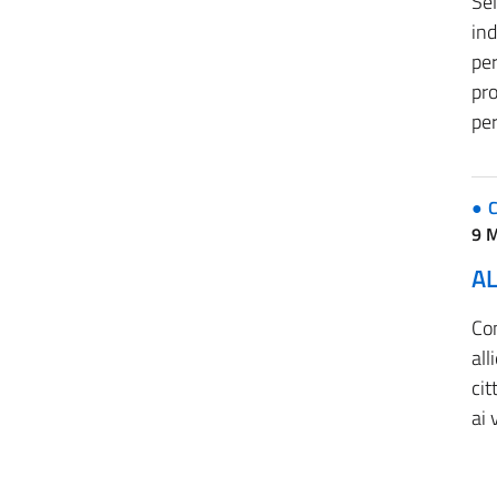
Se
ind
per
pro
per
C
9 
AL
Co
all
cit
ai 