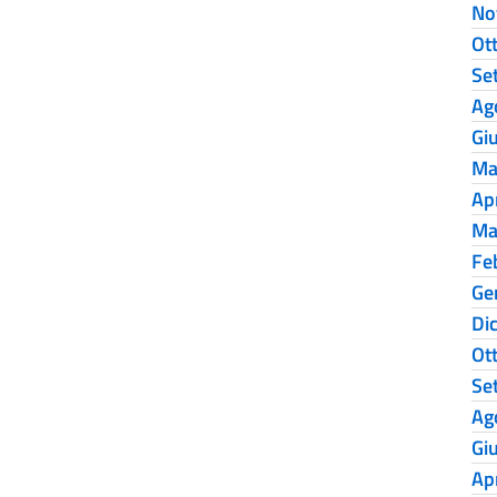
No
Ot
Se
Ag
Gi
Ma
Ap
Ma
Fe
Ge
Di
Ot
Se
Ag
Gi
Ap