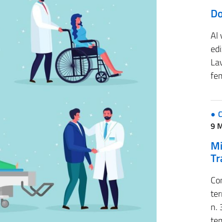
Do
Al 
ed
Lav
fe
C
9 
Mi
Tr
Con
ter
n. 
te