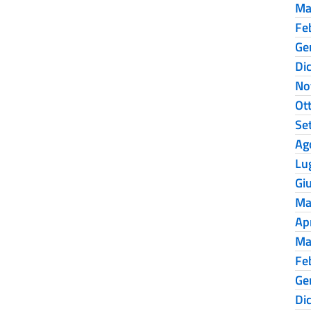
Ma
Fe
Ge
Di
No
Ot
Se
Ag
Lu
Gi
Ma
Ap
Ma
Fe
Ge
Di