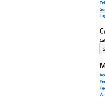
Fe
Ge
Lu
C
Ca
M
Ac
Fe
Fe
Wo