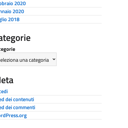
bbraio 2020
nnaio 2020
glio 2018
ategorie
tegorie
eta
cedi
ed dei contenuti
ed dei commenti
rdPress.org