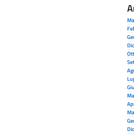
A
Ma
Fe
Ge
Di
Ot
Se
Ag
Lu
Gi
Ma
Ap
Ma
Ge
Di