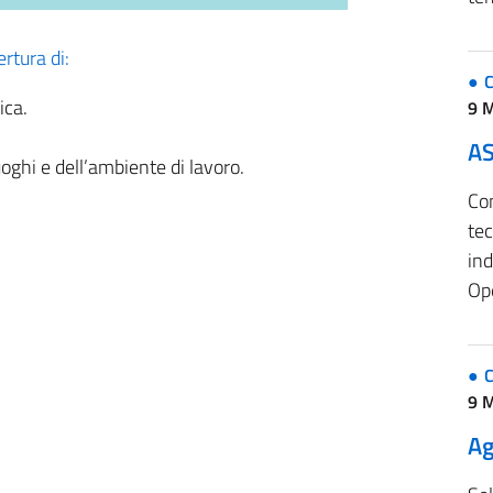
ertura di:
C
ica.
9 
A
uoghi e dell’ambiente di lavoro.
Con
tec
ind
Ope
C
9 
Ag