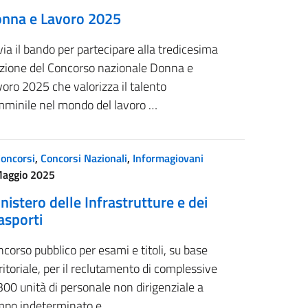
nna e Lavoro 2025
via il bando per partecipare alla tredicesima
izione del Concorso nazionale Donna e
oro 2025 che valorizza il talento
mminile nel mondo del lavoro …
oncorsi
,
Concorsi Nazionali
,
Informagiovani
Maggio 2025
nistero delle Infrastrutture e dei
asporti
corso pubblico per esami e titoli, su base
ritoriale, per il reclutamento di complessive
300 unità di personale non dirigenziale a
mpo indeterminato e …