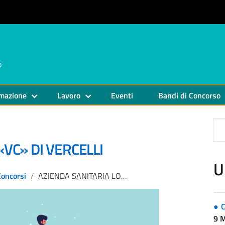
o
mazione
Lavoro
Eventi
Bandi di Concorso
VC» DI VERCELLI
U
Concorsi
AZIENDA SANITARIA LOCALE «VC» DI VERCELLI
C
9 